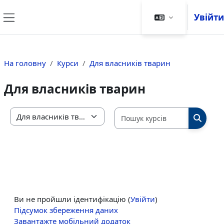
Перейти до головного вмісту
Увійти
Бокова панель
На головну
Курси
Для власників тварин
Для власників тварин
Пошук кур
Категорії курсів
ПОШУК
Ви не пройшли ідентифікацію (
Увійти
)
Підсумок збереження даних
Завантажте мобільний додаток