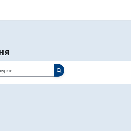
ня
Пошук курсів
ПОШУК КУРСІВ